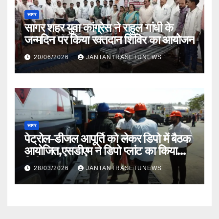
सागर
सागर शहर युवा कांग्रेस ने राहुल गांधी के
जन्मदिन पर किया रक्तदान शिविर का आयोजन
20/06/2026
JANTANTRASETUNEWS
सागर
पेट्रोल-डीजल आपूर्ति को लेकर डिपो में बैठक
आयोजित,एसडीएम ने डिपो प्लांट का किया
निरीक्षण
28/03/2026
JANTANTRASETUNEWS