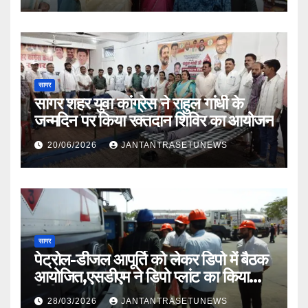
सागर
सागर शहर युवा कांग्रेस ने राहुल गांधी के
जन्मदिन पर किया रक्तदान शिविर का आयोजन
20/06/2026
JANTANTRASETUNEWS
सागर
पेट्रोल-डीजल आपूर्ति को लेकर डिपो में बैठक
आयोजित,एसडीएम ने डिपो प्लांट का किया
निरीक्षण
28/03/2026
JANTANTRASETUNEWS