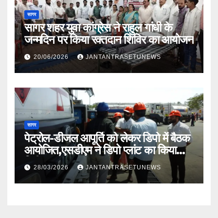
सागर
सागर शहर युवा कांग्रेस ने राहुल गांधी के
जन्मदिन पर किया रक्तदान शिविर का आयोजन
20/06/2026
JANTANTRASETUNEWS
सागर
पेट्रोल-डीजल आपूर्ति को लेकर डिपो में बैठक
आयोजित,एसडीएम ने डिपो प्लांट का किया
निरीक्षण
28/03/2026
JANTANTRASETUNEWS