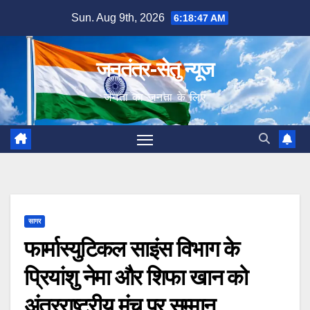
Skip
Sun. Aug 9th, 2026
6:18:48 AM
to
content
जनतंत्र-सेतु न्यूज
जनता का जनता के लिए
सागर
फार्मास्युटिकल साइंस विभाग के
प्रियांशु नेमा और शिफा खान को
अंतरराष्ट्रीय मंच पर सम्मान