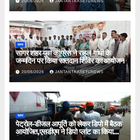
20/06/2026
JANTANTRASETUNEWS
सागर
सागर शहर युवा कांग्रेस ने राहुल गांधी के
जन्मदिन पर किया रक्तदान शिविर का आयोजन
20/06/2026
JANTANTRASETUNEWS
सागर
पेट्रोल-डीजल आपूर्ति को लेकर डिपो में बैठक
आयोजित,एसडीएम ने डिपो प्लांट का किया
निरीक्षण