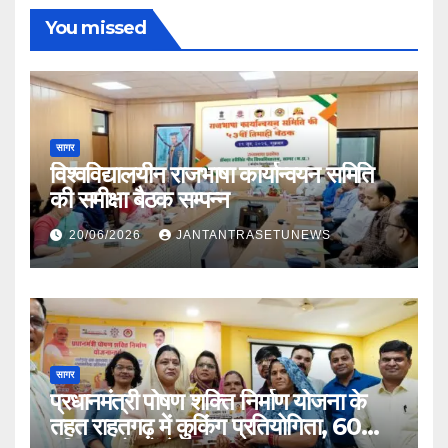
You missed
सागर
विश्वविद्यालयीन राजभाषा कार्यान्वयन समिति
की समीक्षा बैठक सम्पन्न
20/06/2026
JANTANTRASETUNEWS
सागर
प्रधानमंत्री पोषण शक्ति निर्माण योजना के
तहत राहतगढ़ में कुकिंग प्रतियोगिता, 60