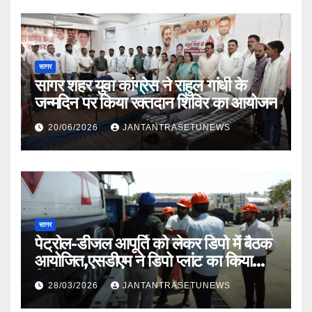
सागर
सागर शहर युवा कांग्रेस ने राहुल गांधी के
जन्मदिन पर किया रक्तदान शिविर का आयोजन
20/06/2026
JANTANTRASETUNEWS
सागर
पेट्रोल-डीजल आपूर्ति को लेकर डिपो में बैठक
आयोजित,एसडीएम ने डिपो प्लांट का किया
निरीक्षण
28/03/2026
JANTANTRASETUNEWS