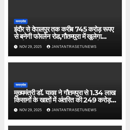
मध्यप्रदेश
इंदौर से देपालपुर तक करीब 745 करोड़ रूपए
से बनेगी फोरलेन रोड,गौतमपुरा में खुलेगा
महाविद्यालय, पीएचसी अब सीएचसी में होगा
NOV 29, 2025
JANTANTRASETUNEWS
अपग्रेड
मध्यप्रदेश
मुख्यमंत्री डॉ. यादव ने गौतमपुरा से 1.34 लाख
किसानों के खातों में अंतरित की 249 करोड़
रूपए भावांतर राशि
NOV 29, 2025
JANTANTRASETUNEWS