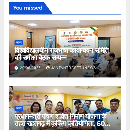
You missed
सागर
विश्वविद्यालयीन राजभाषा कार्यान्वयन समिति
की समीक्षा बैठक सम्पन्न
20/06/2026
JANTANTRASETUNEWS
सागर
प्रधानमंत्री पोषण शक्ति निर्माण योजना के
तहत राहतगढ़ में कुकिंग प्रतियोगिता, 60