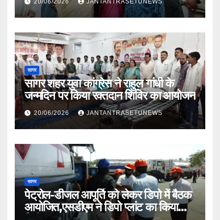
20/06/2026
JANTANTRASETUNEWS
सागर
सागर शहर युवा कांग्रेस ने राहुल गांधी के
जन्मदिन पर किया रक्तदान शिविर का आयोजन
20/06/2026
JANTANTRASETUNEWS
सागर
पेट्रोल-डीजल आपूर्ति को लेकर डिपो में बैठक
आयोजित,एसडीएम ने डिपो प्लांट का किया
निरीक्षण