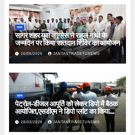
सागर
सागर शहर युवा कांग्रेस ने राहुल गांधी के
जन्मदिन पर किया रक्तदान शिविर का आयोजन
20/06/2026
JANTANTRASETUNEWS
सागर
पेट्रोल-डीजल आपूर्ति को लेकर डिपो में बैठक
आयोजित,एसडीएम ने डिपो प्लांट का किया
निरीक्षण
28/03/2026
JANTANTRASETUNEWS