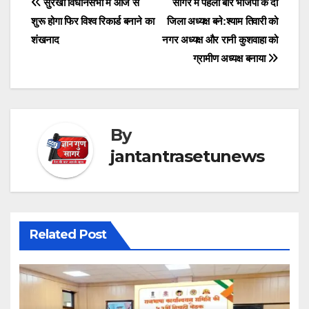
Post
सुरखी विधानसभा में आज से
सागर में पहली बार भाजपा के दो
शुरू होगा फिर विश्व रिकार्ड बनाने का
जिला अध्यक्ष बने:श्याम तिवारी को
navigation
शंखनाद
नगर अध्यक्ष और रानी कुशवाहा को
ग्रामीण अध्यक्ष बनाया
By
jantantrasetunews
Related Post