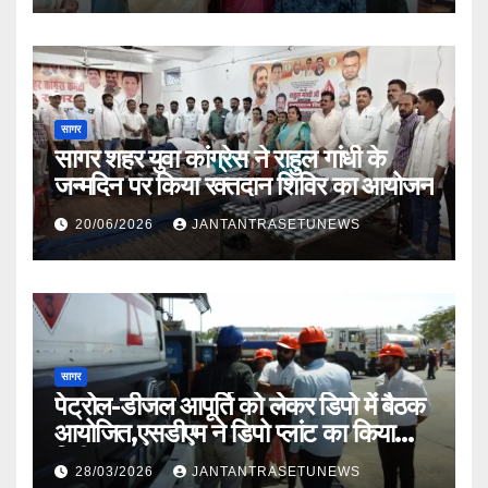
सागर
सागर शहर युवा कांग्रेस ने राहुल गांधी के
जन्मदिन पर किया रक्तदान शिविर का आयोजन
20/06/2026
JANTANTRASETUNEWS
सागर
पेट्रोल-डीजल आपूर्ति को लेकर डिपो में बैठक
आयोजित,एसडीएम ने डिपो प्लांट का किया
निरीक्षण
28/03/2026
JANTANTRASETUNEWS