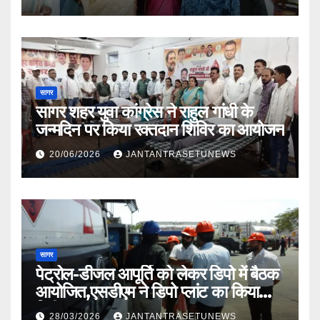
सागर
सागर शहर युवा कांग्रेस ने राहुल गांधी के
जन्मदिन पर किया रक्तदान शिविर का आयोजन
20/06/2026
JANTANTRASETUNEWS
सागर
पेट्रोल-डीजल आपूर्ति को लेकर डिपो में बैठक
आयोजित,एसडीएम ने डिपो प्लांट का किया
निरीक्षण
28/03/2026
JANTANTRASETUNEWS