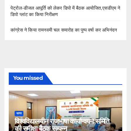
पेट्रोल-डीजल आपूर्ति को लेकर डिपो में बैठक आयोजित,एसडीएम ने
डिपो प्लांट का किया निरीक्षण
कांग्रेस ने किया रामनवमी चल समारोह का पुष्प वर्षा कर अभिनंदन
You missed
सागर
विश्वविद्यालयीन राजभाषा कार्यान्वयन समिति
की समीक्षा बैठक सम्पन्न