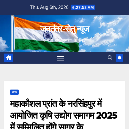
Skip
Thu. Aug 6th, 2026
6:27:54 AM
to
content
जनतंत्र-सेतु न्यूज
जनता का जनता के लिए
सागर
महाकौशल प्रांत के नरसिंहपुर में
आयोजित कृषि उद्योग समागम 2025
में सम्मिलित होंगे सागर के