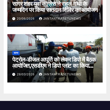
सागर शहर युवा कांग्रेस ने राहुल गांधी के
जन्मदिन पर किया रक्तदान शिविर का आयोजन
20/06/2026
JANTANTRASETUNEWS
सागर
पेट्रोल-डीजल आपूर्ति को लेकर डिपो में बैठक
आयोजित,एसडीएम ने डिपो प्लांट का किया
निरीक्षण
28/03/2026
JANTANTRASETUNEWS