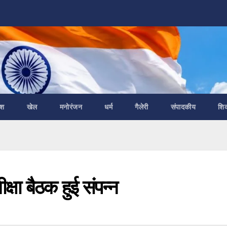
ेश
खेल
मनोरंजन
धर्म
गैलेरी
संपादकीय
शि
क्षा बैठक हुई संपन्न