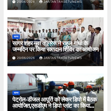
20/06/2026
JANTANTRASETUNEWS
सागर
सागर शहर युवा कांग्रेस ने राहुल गांधी के
जन्मदिन पर किया रक्तदान शिविर का आयोजन
20/06/2026
JANTANTRASETUNEWS
सागर
पेट्रोल-डीजल आपूर्ति को लेकर डिपो में बैठक
आयोजित,एसडीएम ने डिपो प्लांट का किया