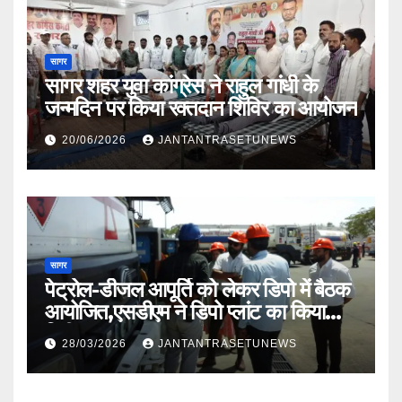
सागर
सागर शहर युवा कांग्रेस ने राहुल गांधी के
जन्मदिन पर किया रक्तदान शिविर का आयोजन
20/06/2026
JANTANTRASETUNEWS
सागर
पेट्रोल-डीजल आपूर्ति को लेकर डिपो में बैठक
आयोजित,एसडीएम ने डिपो प्लांट का किया
निरीक्षण
28/03/2026
JANTANTRASETUNEWS