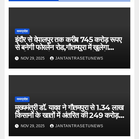
मध्यप्रदेश
इंदौर से देपालपुर तक करीब 745 करोड़ रूपए
से बनेगी फोरलेन रोड,गौतमपुरा में खुलेगा
महाविद्यालय, पीएचसी अब सीएचसी में होगा
NOV 29, 2025
JANTANTRASETUNEWS
अपग्रेड
मध्यप्रदेश
मुख्यमंत्री डॉ. यादव ने गौतमपुरा से 1.34 लाख
किसानों के खातों में अंतरित की 249 करोड़
रूपए भावांतर राशि
NOV 29, 2025
JANTANTRASETUNEWS