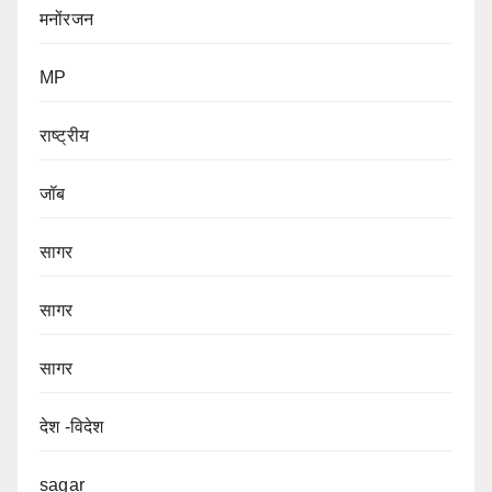
मनोंरजन
MP
राष्ट्रीय
जॉब
सागर
सागर
सागर
देश -विदेश
sagar