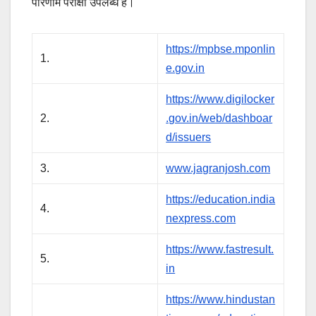
परिणाम परीक्षा उपलब्ध है।
https://mpbse.mponlin
1.
e.gov.in
https://www.digilocker
2.
.gov.in/web/dashboar
d/issuers
3.
www.jagranjosh.com
https://education.india
4.
nexpress.com
https://www.fastresult.
5.
in
https://www.hindustan