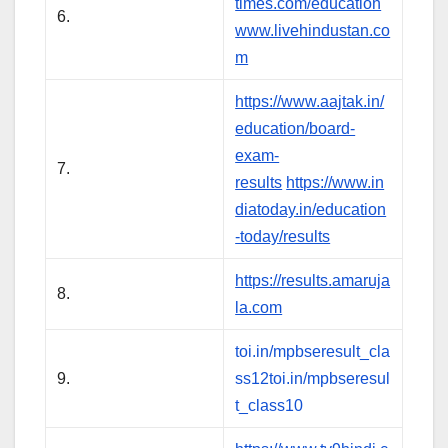
times.com/education
6.
www.livehindustan.co
m
https://www.aajtak.in/
education/board-
exam-
7.
results
https://www.in
diatoday.in/education
-today/results
https://results.amaruja
8.
la.com
toi.in/mpbseresult_cla
9.
ss12
toi.in/mpbseresul
t_class10