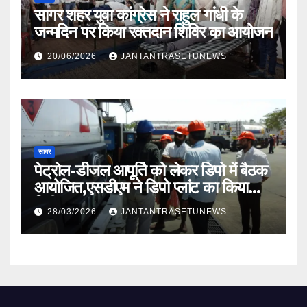
सागर शहर युवा कांग्रेस ने राहुल गांधी के
जन्मदिन पर किया रक्तदान शिविर का आयोजन
20/06/2026
JANTANTRASETUNEWS
सागर
पेट्रोल-डीजल आपूर्ति को लेकर डिपो में बैठक
आयोजित,एसडीएम ने डिपो प्लांट का किया
निरीक्षण
28/03/2026
JANTANTRASETUNEWS