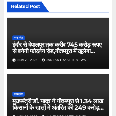
Related Post
मध्यप्रदेश
इंदौर से देपालपुर तक करीब 745 करोड़ रूपए
से बनेगी फोरलेन रोड,गौतमपुरा में खुलेगा
महाविद्यालय, पीएचसी अब सीएचसी में होगा
NOV 29, 2025
JANTANTRASETUNEWS
अपग्रेड
मध्यप्रदेश
मुख्यमंत्री डॉ. यादव ने गौतमपुरा से 1.34 लाख
किसानों के खातों में अंतरित की 249 करोड़
रूपए भावांतर राशि