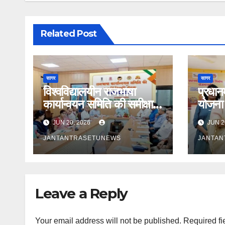
Related Post
सागर
सागर
विश्वविद्यालयीन राजभाषा
प्रधानम
कार्यान्वयन समिति की समीक्षा
योजना 
बैठक सम्पन्न
कुकिंग
JUN 20, 2026
JUN 2
रसोइयो
JANTANTRASETUNEWS
JANTA
Leave a Reply
Your email address will not be published.
Required fi