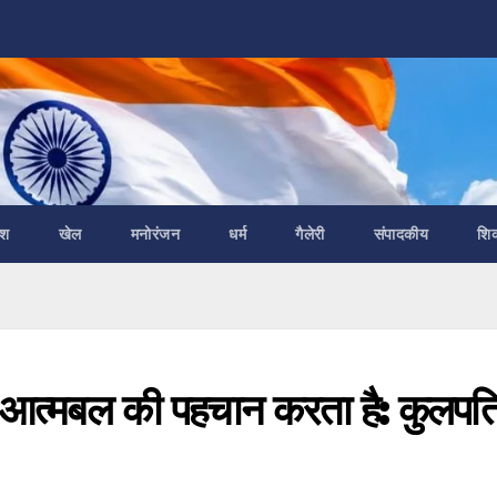
ेश
खेल
मनोरंजन
धर्म
गैलेरी
संपादकीय
शि
े आत्मबल की पहचान करता है: कुलपत