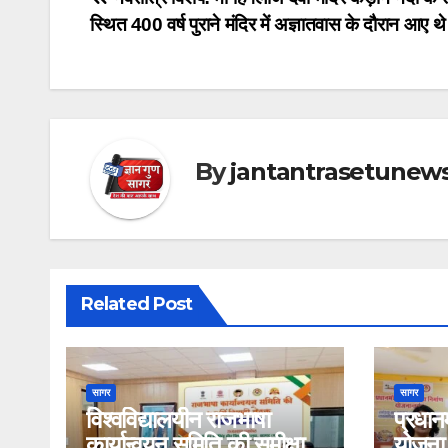
Post
स्थित 400 वर्ष पुराने मंदिर में अज्ञातवास के दौरान आए थे
navigation
By
jantantrasetunew
Related Post
सागर
सागर
विश्वविद्यालयीन राजभाषा
प्रधानम
कार्यान्वयन समिति की समीक्षा
योजना 