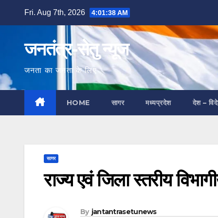
Skip
Fri. Aug 7th, 2026
4:01:39 AM
to
content
जनतंत्र-सेतु न्यूज
जनता का जनता के लिए
HOME
सागर
मध्यप्रदेश
देश – विद
सागर
राज्य एवं जिला स्तरीय विभा
By
jantantrasetunews