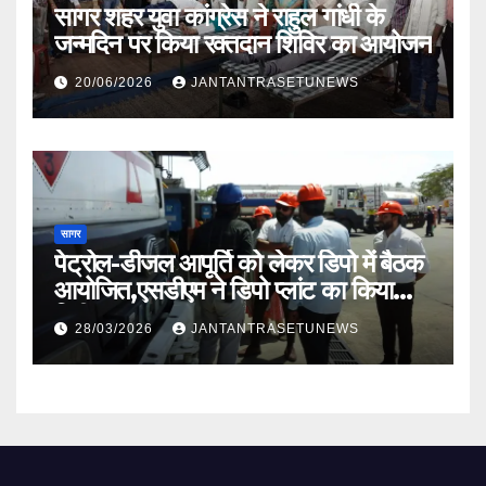
सागर शहर युवा कांग्रेस ने राहुल गांधी के
जन्मदिन पर किया रक्तदान शिविर का आयोजन
20/06/2026
JANTANTRASETUNEWS
सागर
पेट्रोल-डीजल आपूर्ति को लेकर डिपो में बैठक
आयोजित,एसडीएम ने डिपो प्लांट का किया
निरीक्षण
28/03/2026
JANTANTRASETUNEWS