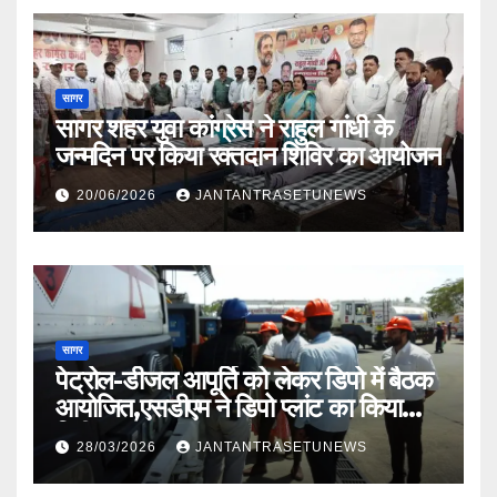
सागर
सागर शहर युवा कांग्रेस ने राहुल गांधी के
जन्मदिन पर किया रक्तदान शिविर का आयोजन
20/06/2026
JANTANTRASETUNEWS
सागर
पेट्रोल-डीजल आपूर्ति को लेकर डिपो में बैठक
आयोजित,एसडीएम ने डिपो प्लांट का किया
निरीक्षण
28/03/2026
JANTANTRASETUNEWS