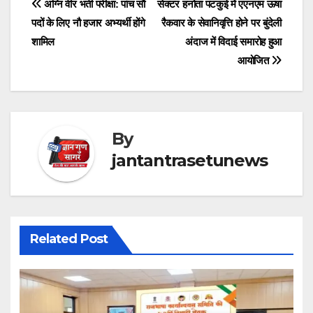
Post
अग्नि वीर भर्ती परीक्षा: पांच सौ
सेक्टर हनोता पटकुई में एएनएम ऊषा
पदों के लिए नौ हजार अभ्यर्थी होंगे
रैकवार के सेवानिवृत्ति होने पर बुंदेली
navigation
शामिल
अंदाज में विदाई समारोह हुआ
आयोजित
By
jantantrasetunews
Related Post