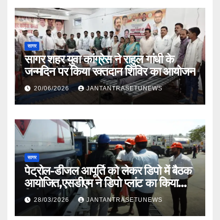
सागर
सागर शहर युवा कांग्रेस ने राहुल गांधी के
जन्मदिन पर किया रक्तदान शिविर का आयोजन
20/06/2026
JANTANTRASETUNEWS
सागर
पेट्रोल-डीजल आपूर्ति को लेकर डिपो में बैठक
आयोजित,एसडीएम ने डिपो प्लांट का किया
निरीक्षण
28/03/2026
JANTANTRASETUNEWS