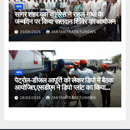
सागर
सागर शहर युवा कांग्रेस ने राहुल गांधी के
जन्मदिन पर किया रक्तदान शिविर का आयोजन
20/06/2026
JANTANTRASETUNEWS
सागर
पेट्रोल-डीजल आपूर्ति को लेकर डिपो में बैठक
आयोजित,एसडीएम ने डिपो प्लांट का किया
निरीक्षण
28/03/2026
JANTANTRASETUNEWS