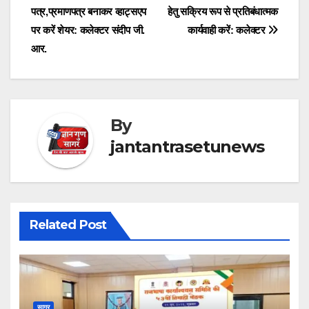
पत्र,प्रमाणपत्र बनाकर व्हाट्सएप
हेतु सक्रिय रूप से प्रतिबंधात्मक
navigation
पर करें शेयर: कलेक्टर संदीप जी.
कार्यवाही करें: कलेक्टर
आर.
By
jantantrasetunews
Related Post
सागर