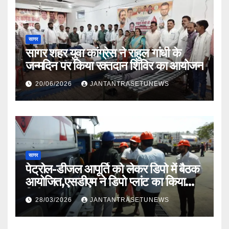
सागर
सागर शहर युवा कांग्रेस ने राहुल गांधी के
जन्मदिन पर किया रक्तदान शिविर का आयोजन
20/06/2026
JANTANTRASETUNEWS
सागर
पेट्रोल-डीजल आपूर्ति को लेकर डिपो में बैठक
आयोजित,एसडीएम ने डिपो प्लांट का किया
निरीक्षण
28/03/2026
JANTANTRASETUNEWS