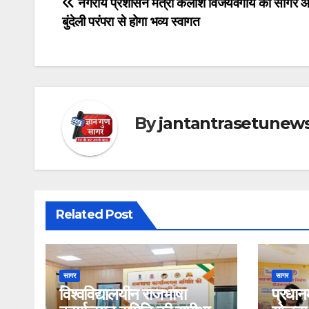
Post
नगरीय प्रशासन मंत्री कैलाश विजयवर्गीय का सागर
बुंदेली परंपरा से होगा भव्य स्वागत
navigation
By
jantantrasetunew
Related Post
सागर
सागर
विश्वविद्यालयीन राजभाषा
प्रधानम