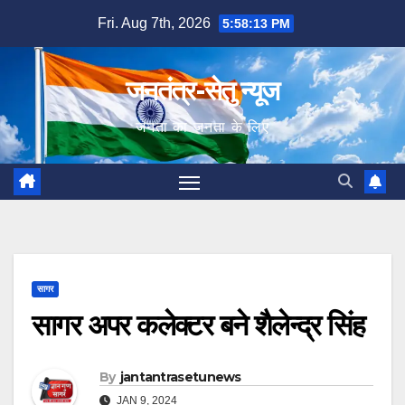
Skip
Fri. Aug 7th, 2026
5:58:14 PM
to
content
जनतंत्र-सेतु न्यूज
जनता का जनता के लिए
सागर
सागर अपर कलेक्टर बने शैलेन्द्र सिंह
By
jantantrasetunews
JAN 9, 2024