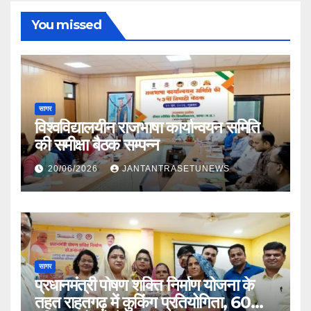
You missed
सागर
विश्वविद्यालयीन राजभाषा कार्यान्वयन समिति
की समीक्षा बैठक सम्पन्न
20/06/2026
JANTANTRASETUNEWS
सागर
प्रधानमंत्री पोषण शक्ति निर्माण योजना के
तहत राहतगढ़ में कुकिंग प्रतियोगिता, 60