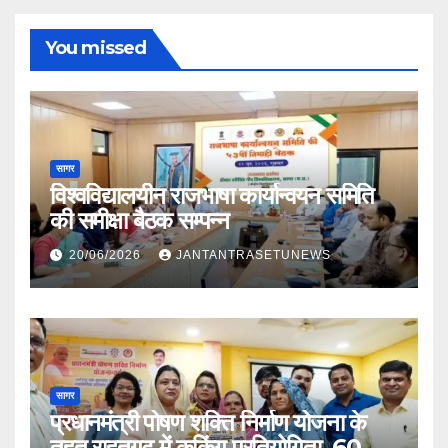
You missed
सागर
विश्वविद्यालयीन राजभाषा कार्यान्वयन समिति
की समीक्षा बैठक सम्पन्न
20/06/2026
JANTANTRASETUNEWS
सागर
प्रधानमंत्री पोषण शक्ति निर्माण योजना के
तहत राहतगढ़ में कुकिंग प्रतियोगिता, 60