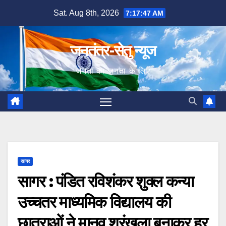
Skip
Sat. Aug 8th, 2026
7:17:48 AM
to
content
जनतंत्र-सेतु न्यूज
जनता का जनता के लिए
सागर
सागर : पंडित रविशंकर शुक्ल कन्या
उच्चतर माध्यमिक विद्यालय की
छात्राओं ने मानव श्रृंखला बनाकर हर