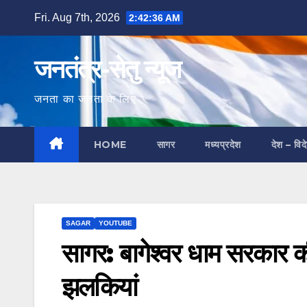
Skip
Fri. Aug 7th, 2026
2:42:37 AM
to
content
जनतंत्र-सेतु न्यूज
जनता का जनता के लिए
HOME
सागर
मध्यप्रदेश
देश – विद
SAGAR
YOUTUBE
सागर: बागेश्वर धाम सरकार 
झलकियां