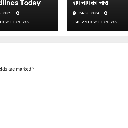
lines Today
राम नाम का नारा
2, 2025
JAN 23, 2024
NTRASETUNEWS
JANTANTRASETUNEWS
elds are marked
*