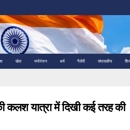
ेश
खेल
मनोरंजन
धर्म
गैलेरी
संपादकीय
शि
की कलश यात्रा में दिखी कई तरह की