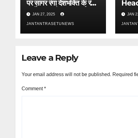
पर सागर रंगा देशभक्ति के रंग में
Head
,हर्षोल्लास और उत्साह पूर्वक
JAN 27, 2025
JAN 2
मनाया गया गणतंत्र दिवस
JANTANTRASETUNEWS
JANTA
Leave a Reply
Your email address will not be published.
Required fi
Comment
*