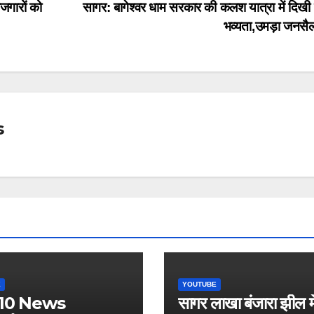
ोजगारों को
सागर: बागेश्वर धाम सरकार की कलश यात्रा में दिखी
भव्यता,उमड़ा जनसै
s
E
YOUTUBE
10 News
सागर लाखा बंजारा झील में