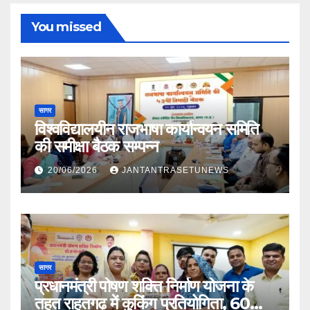
You missed
सागर
विश्वविद्यालयीन राजभाषा कार्यान्वयन समिति
की समीक्षा बैठक सम्पन्न
20/06/2026
JANTANTRASETUNEWS
सागर
प्रधानमंत्री पोषण शक्ति निर्माण योजना के
तहत राहतगढ़ में कुकिंग प्रतियोगिता, 60