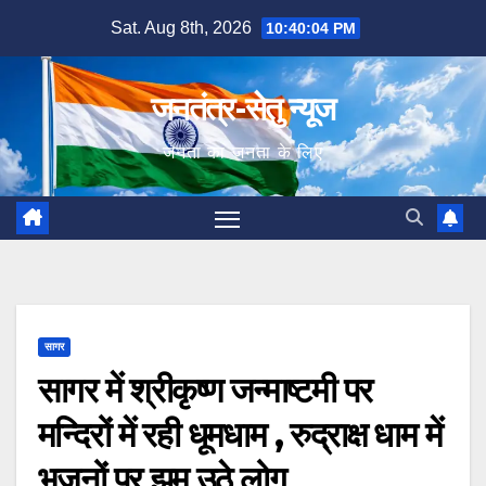
Skip
Sat. Aug 8th, 2026
10:40:05 PM
to
content
जनतंत्र-सेतु न्यूज
जनता का जनता के लिए
सागर
सागर में श्रीकृष्ण जन्माष्टमी पर
मन्दिरों में रही धूमधाम , रुद्राक्ष धाम में
भजनों पर झूम उठे लोग