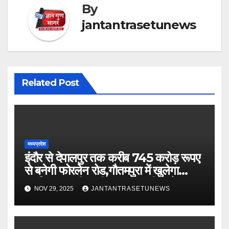
By
jantantrasetunews
Related Post
मध्यप्रदेश
इंदौर से देपालपुर तक करीब 745 करोड़ रूपए
से बनेगी फोरलेन रोड,गौतमपुरा में खुलेगा
महाविद्यालय, पीएचसी अब सीएचसी में होगा
NOV 29, 2025
JANTANTRASETUNEWS
अपग्रेड