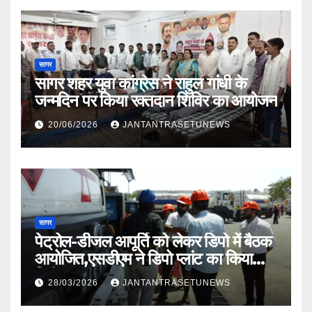
सागर
सागर शहर युवा कांग्रेस ने राहुल गांधी के
जन्मदिन पर किया रक्तदान शिविर का आयोजन
20/06/2026
JANTANTRASETUNEWS
सागर
पेट्रोल-डीजल आपूर्ति को लेकर डिपो में बैठक
आयोजित,एसडीएम ने डिपो प्लांट का किया
निरीक्षण
28/03/2026
JANTANTRASETUNEWS