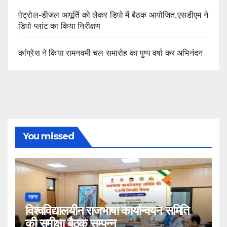
पेट्रोल-डीजल आपूर्ति को लेकर डिपो में बैठक आयोजित,एसडीएम ने
डिपो प्लांट का किया निरीक्षण
कांग्रेस ने किया रामनवमी चल समारोह का पुष्प वर्षा कर अभिनंदन
You missed
सागर
विश्वविद्यालयीन राजभाषा कार्यान्वयन समिति
की समीक्षा बैठक सम्पन्न