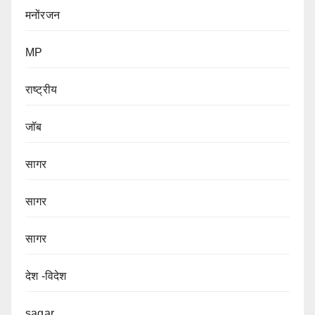
मनोंरजन
MP
राष्ट्रीय
जॉब
सागर
सागर
सागर
देश -विदेश
sagar