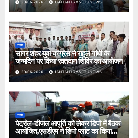
20/06/2026
JANTANTRASETUNEWS
सागर
सागर शहर युवा कांग्रेस ने राहुल गांधी के
जन्मदिन पर किया रक्तदान शिविर का आयोजन
20/06/2026
JANTANTRASETUNEWS
सागर
पेट्रोल-डीजल आपूर्ति को लेकर डिपो में बैठक
आयोजित,एसडीएम ने डिपो प्लांट का किया