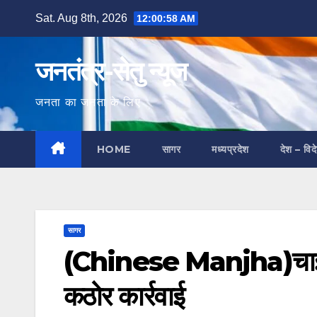
Skip
Sat. Aug 8th, 2026
12:00:59 AM
to
content
जनतंत्र-सेतु न्यूज
जनता का जनता के लिए
HOME
सागर
मध्यप्रदेश
देश – विद
सागर
(Chinese Manjha)चाइनीज 
कठोर कार्रवाई