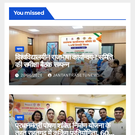
You missed
सागर
विश्वविद्यालयीन राजभाषा कार्यान्वयन समिति
की समीक्षा बैठक सम्पन्न
20/06/2026
JANTANTRASETUNEWS
सागर
प्रधानमंत्री पोषण शक्ति निर्माण योजना के
तहत राहतगढ़ में कुकिंग प्रतियोगिता, 60