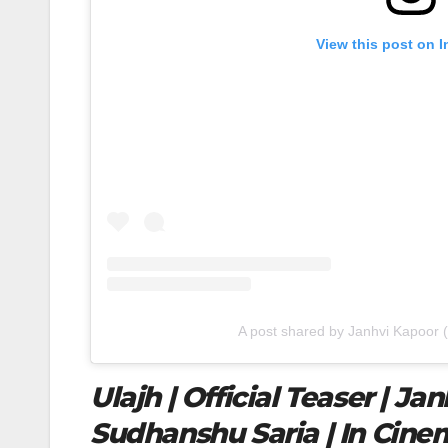
View this post on 
A post shared by Janhvi Kapoor 
Ulajh | Official Teaser | J
Sudhanshu Saria | In Cin