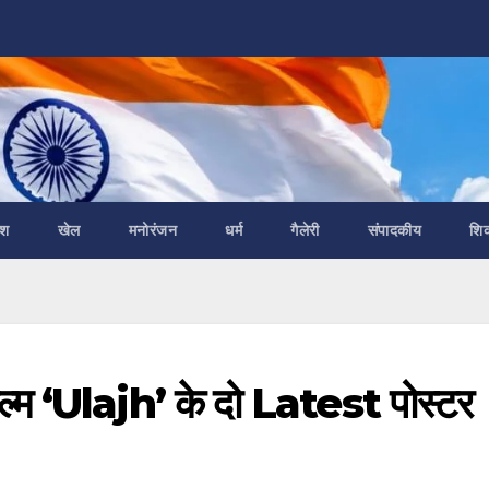
ेश
खेल
मनोरंजन
धर्म
गैलेरी
संपादकीय
शि
 ‘Ulajh’ के दो Latest पोस्टर