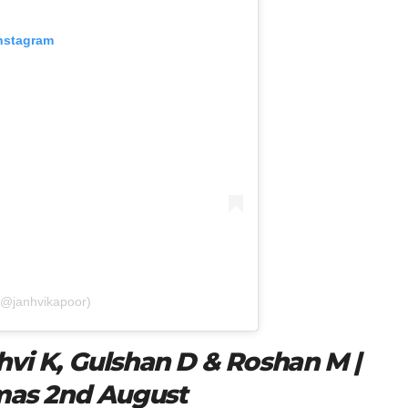
Instagram
(@janhvikapoor)
anhvi K, Gulshan D & Roshan M |
emas 2nd August