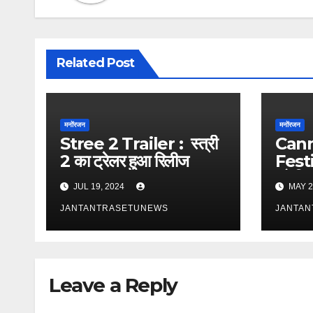
Related Post
मनोंरजन
मनोंरजन
Stree 2 Trailer : स्त्री
Cann
2 का ट्रेलर हुआ रिलीज
Festi
को फि
JUL 19, 2024
MAY 2
लाइट’ क
JANTANTRASETUNEWS
पुरस्का
JANTA
Leave a Reply