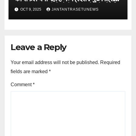
डॉ. यादवबड़वानी जिले में 60 करोड़ के निर्माण
OCT 9, 2025
JANTANTRASETUNEWS
कार्यों का वर्चुअली किया लोकार्पण और
शिलान्यास
Leave a Reply
Your email address will not be published.
Required
fields are marked
*
Comment
*