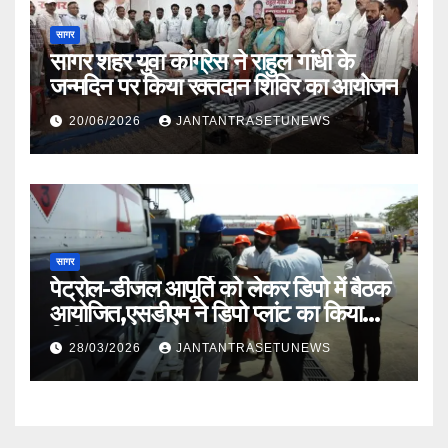
सागर
सागर शहर युवा कांग्रेस ने राहुल गांधी के
जन्मदिन पर किया रक्तदान शिविर का आयोजन
20/06/2026
JANTANTRASETUNEWS
सागर
पेट्रोल-डीजल आपूर्ति को लेकर डिपो में बैठक
आयोजित,एसडीएम ने डिपो प्लांट का किया
निरीक्षण
28/03/2026
JANTANTRASETUNEWS