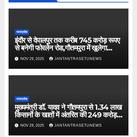
मध्यप्रदेश
इंदौर से देपालपुर तक करीब 745 करोड़ रूपए
से बनेगी फोरलेन रोड,गौतमपुरा में खुलेगा
महाविद्यालय, पीएचसी अब सीएचसी में होगा
NOV 29, 2025
JANTANTRASETUNEWS
अपग्रेड
मध्यप्रदेश
मुख्यमंत्री डॉ. यादव ने गौतमपुरा से 1.34 लाख
किसानों के खातों में अंतरित की 249 करोड़
रूपए भावांतर राशि
NOV 29, 2025
JANTANTRASETUNEWS