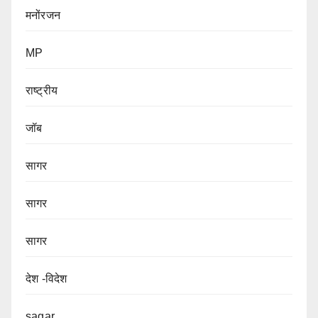
मनोंरजन
MP
राष्ट्रीय
जॉब
सागर
सागर
सागर
देश -विदेश
sagar