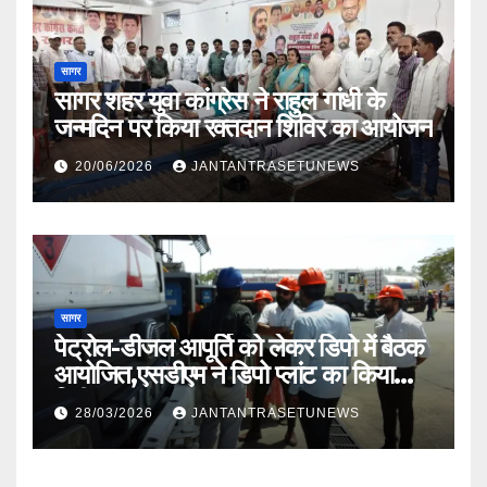
सागर
सागर शहर युवा कांग्रेस ने राहुल गांधी के
जन्मदिन पर किया रक्तदान शिविर का आयोजन
20/06/2026
JANTANTRASETUNEWS
सागर
पेट्रोल-डीजल आपूर्ति को लेकर डिपो में बैठक
आयोजित,एसडीएम ने डिपो प्लांट का किया
निरीक्षण
28/03/2026
JANTANTRASETUNEWS