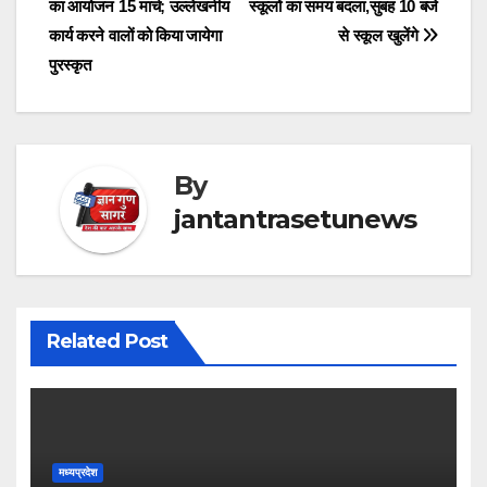
का आयोजन 15 मार्च; उल्लेखनीय
स्कूलों का समय बदला,सुबह 10 बजे
navigation
कार्य करने वालों को किया जायेगा
से स्कूल खुलेंगे
पुरस्कृत
By
jantantrasetunews
Related Post
मध्यप्रदेश