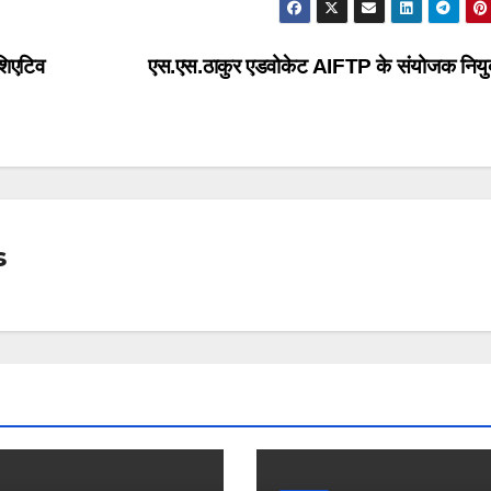
शिएटिव
एस.एस.ठाकुर एडवोकेट AIFTP के संयोजक नियु
s