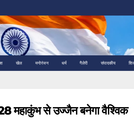
ेश
खेल
मनोरंजन
धर्म
गैलेरी
संपादकीय
शि
ाकुंभ से उज्जैन बनेगा वैश्विक