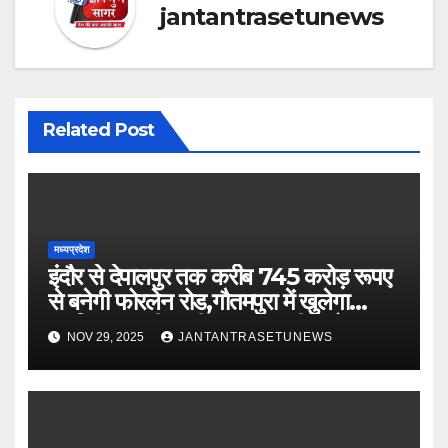
jantantrasetunews
Related Post
मध्यप्रदेश
इंदौर से देपालपुर तक करीब 745 करोड़ रूपए
से बनेगी फोरलेन रोड,गौतमपुरा में खुलेगा
महाविद्यालय, पीएचसी अब सीएचसी में होगा
NOV 29, 2025
JANTANTRASETUNEWS
अपग्रेड