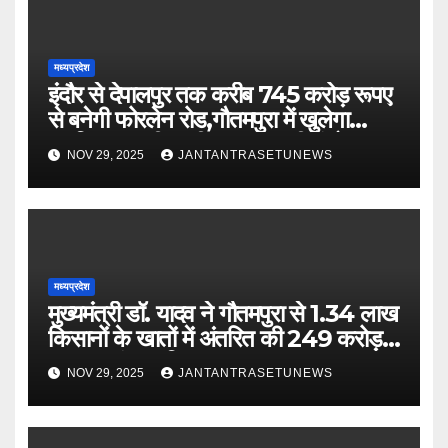
मध्यप्रदेश
इंदौर से देपालपुर तक करीब 745 करोड़ रूपए
से बनेगी फोरलेन रोड,गौतमपुरा में खुलेगा
महाविद्यालय, पीएचसी अब सीएचसी में होगा
NOV 29, 2025
JANTANTRASETUNEWS
अपग्रेड
मध्यप्रदेश
मुख्यमंत्री डॉ. यादव ने गौतमपुरा से 1.34 लाख
किसानों के खातों में अंतरित की 249 करोड़
रूपए भावांतर राशि
NOV 29, 2025
JANTANTRASETUNEWS