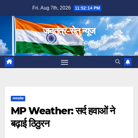
Skip
Fri. Aug 7th, 2026
11:52:15 PM
to
content
जनतंत्र-सेतु न्यूज
जनता का जनता के लिए
मध्यप्रदेश
MP Weather: सर्द हवाओं ने
बढ़ाई ठिठुरन