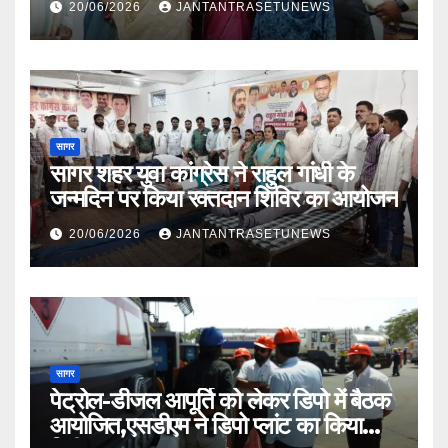
20/06/2026
JANTANTRASETUNEWS
सागर
सागर शहर युवा कांग्रेस ने राहुल गांधी के
जन्मदिन पर किया रक्तदान शिविर का आयोजन
20/06/2026
JANTANTRASETUNEWS
सागर
पेट्रोल-डीजल आपूर्ति को लेकर डिपो में बैठक
आयोजित,एसडीएम ने डिपो प्लांट का किया