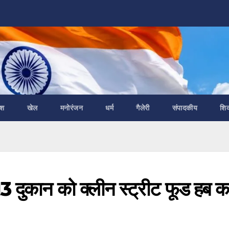
ेश
खेल
मनोरंजन
धर्म
गैलेरी
संपादकीय
शि
3 दुकान को क्लीन स्ट्रीट फूड हब क