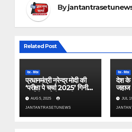
By
jantantrasetunew
Related Post
देश - विदेश
देश - विदेश
प्रधानमंत्री नरेन्द्र मोदी की
देश के 
‘परीक्षा पे चर्चा 2025’ गिनीज
जहाज 
वर्ल्ड रिकॉर्ड से सम्मानित
संध्याय
AUG 5, 2025
JUL 1
क्लैंग 
JANTANTRASETUNEWS
JANTA